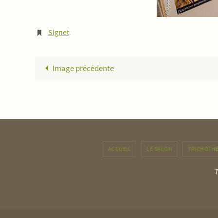
Signet
.
Image précédente
ACCUEIL
LE SALON
TRICHOTH
T