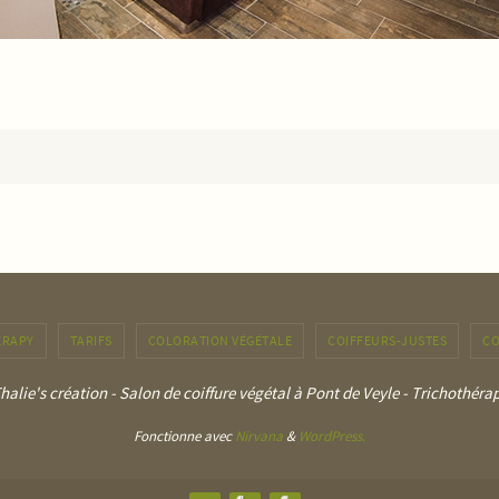
ERAPY
TARIFS
COLORATION VÉGÉTALE
COIFFEURS-JUSTES
CO
halie's création - Salon de coiffure végétal à Pont de Veyle - Trichothéra
Fonctionne avec
Nirvana
&
WordPress.