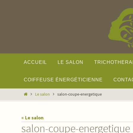
Passer
vers
le
contenu
Passer
ACCUEIL
LE SALON
TRICHOTHERA
vers
le
contenu
COIFFEUSE ÉNERGÉTICIENNE
CONTA
Home
Le salon
salon-coupe-energetique
« Le salon
salon-coupe-energetique