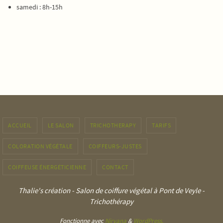
samedi : 8h-15h
ACCUEIL
LE SALON
TRICHOTHERAPY
TARIFS
COLORATION VÉGÉTALE
COIFFEURS-JUSTES
COIFFEUSE ÉNERGÉTICIENNE
CONTACT
Thalie's création - Salon de coiffure végétal à Pont de Veyle -
Trichothérapy
Fonctionne avec
Nirvana
&
WordPress.