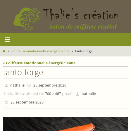
Passer
vers
le
contenu
Home
Coiffeuse émotionnelle énergéticienne
tanto-forge
« Coiffeuse émotionnelle énergéticienne
tanto-forge
nathalie
25 septembre 2020
La taille totale est de
pixels
700 × 467
nathalie
25 septembre 2020